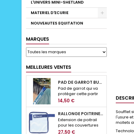
L'UNIVERS MINI-SHETLAND
MATERIEL D'ECURIE
NOUVEAUTES EQUITATION
MARQUES
MEILLEURES VENTES
PAD DE GARROT BUCAS
Pad de garrot qui va
protéger cette partir
DESCRI
sesnsible des
14,50 €
éventuels frottement
de couverture.
Soufflet 
RALLONGE POITRINE CLICK N'GO BUCAS
l'usure e
Extension de poitrail
mollets a
pour les couvertures
de la marque Bucas
Technolog
27,50 €