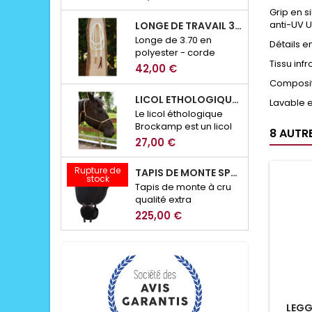
avec système de
Grip en s
fermeture Click n'Go
anti-UV U
LONGE DE TRAVAIL 3.70M MOUSQUETON SECURITE BROCKAMP
Longe de 3.70 en
Détails e
polyester - corde
Tissu inf
13mm
42,00 €
Composit
LICOL ETHOLOGIQUE BROCKAMP
Lavable e
Le licol éthologique
Brockamp est un licol
8 AUTR
en corde conçu pour
27,00 €
le travail à pied,
l’éducation et la
Rupture de
TAPIS DE MONTE SPECIAL BROCKAMP
communication avec
stock
Tapis de monte à cru
le cheval. Précis,
qualité extra
résistant et adapté à
l’équitation
225,00 €
éthologique, il permet
d’affiner les demandes
lors des exercices de
respect, de
mobilisation ou de
désensibilisation.
LEGG