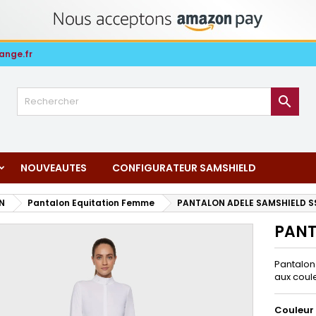
ange.fr

NOUVEAUTES
CONFIGURATEUR SAMSHIELD
N
Pantalon Equitation Femme
PANTALON ADELE SAMSHIELD S
PANT
Pantalon
aux coul
Couleur