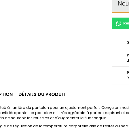
Re
G
P
L
P
R
PTION
DÉTAILS DU PRODUIT
situé à l'arrière du pantalon pour un ajustement parfait. Conçu en mati
t antidérapante, ce pantalon est très agréable à porter, respirant 
fin de soutenir les muscles et d'augmenter le flux sanguin.
ie de régulation de la température corporelle afin de rester au sec 