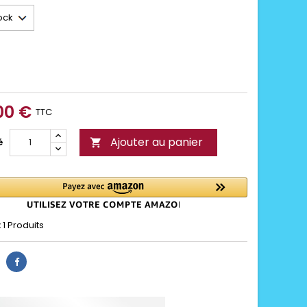
00 €
TTC
Ajouter au panier
é

:
1 Produits