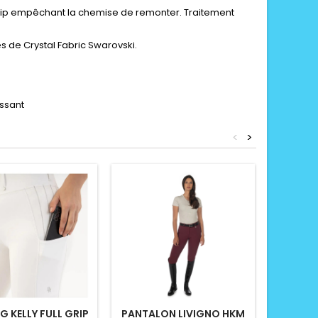
n grip empêchant la chemise de remonter. Traitement
es de Crystal Fabric Swarovski.
issant
<
>
G KELLY FULL GRIP
PANTALON LIVIGNO HKM
PANTAL