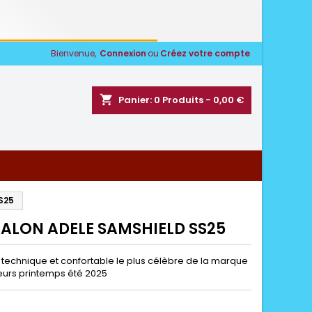
Bienvenue,
Connexion
ou
Créez votre compte
shopping_cart
Panier:
0
Produits - 0,00 €
S25
ALON ADELE SAMSHIELD SS25
 technique et confortable le plus célèbre de la marque
eurs printemps été 2025