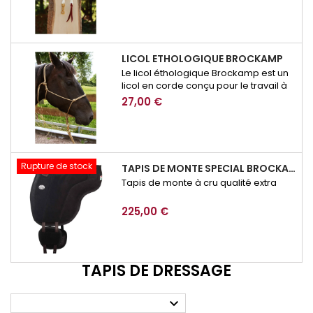
LICOL ETHOLOGIQUE BROCKAMP
Le licol éthologique Brockamp est un
licol en corde conçu pour le travail à
pied, l’éducation et la communication
27,00 €
avec le cheval. Précis, résistant et
adapté à l’équitation éthologique, il
permet d’affiner les demandes lors
des exercices de respect, de
mobilisation ou de désensibilisation.
Rupture de stock
TAPIS DE MONTE SPECIAL BROCKAMP
Tapis de monte à cru qualité extra
225,00 €
TAPIS DE DRESSAGE
