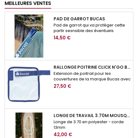
MEILLEURES VENTES
PAD DE GARROT BUCAS
Pad de garrot qui va protéger cette
partir sesnsible des éventuels
frottement de couverture.
14,50 €
RALLONGE POITRINE CLICK N'GO BUCAS
Extension de poitrail pour les
couvertures de la marque Bucas avec
système de fermeture Click n'Go
27,50 €
LONGE DE TRAVAIL 3.70M MOUSQUETON SECURITE BROCKAMP
Longe de 3.70 en polyester - corde
13mm
42,00 €