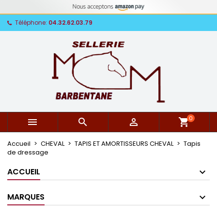
Téléphone:
04.32.62.03.79
0



shopping_cart
Accueil
CHEVAL
TAPIS ET AMORTISSEURS CHEVAL
Tapis
de dressage
ACCUEIL
MARQUES