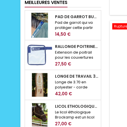
MEILLEURES VENTES
PAD DE GARROT BUCAS
Pad de garrot qui va
Rupture
protéger cette partir
sesnsible des
14,50 €
éventuels frottement
de couverture.
RALLONGE POITRINE CLICK N'GO BUCAS
Extension de poitrail
pour les couvertures
de la marque Bucas
27,50 €
avec système de
fermeture Click n'Go
LONGE DE TRAVAIL 3.70M MOUSQUETON SECURITE BROCKAMP
Longe de 3.70 en
polyester - corde
13mm
42,00 €
LICOL ETHOLOGIQUE BROCKAMP
Le licol éthologique
Brockamp est un licol
en corde conçu pour
27,00 €