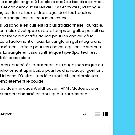
 la sangle longue (dite classique) se fixe directement
es et convient aux selles de CSO et mixtes ; la sangle
ngles des selles de dressage, dont les boucles
r la sangle loin du coude du cheval.
a sangle en cuir est la plus traditionnelle : durable,
ulier mais développe avec le temps un galbe parfait au
imperméable et très douce pour les chevaux à la
toie facilement à l’eau. La sangle en gel intègre une
iformément, idéale pour les chevaux qui ont le sternum
 La sangle en tissu synthétique type Sportech est
très accessible.
u des deux côtés, permettant à la cage thoracique du
ticulièrement appréciée pour les chevaux qui gonflent
rt intense. D’autres modèles sont dits anatomiques,
omplètement le coude.
gles des marques Waldhausen, HKM , Mattes et bien
Conseil personnalisé en boutique à Barbentane



ier par :