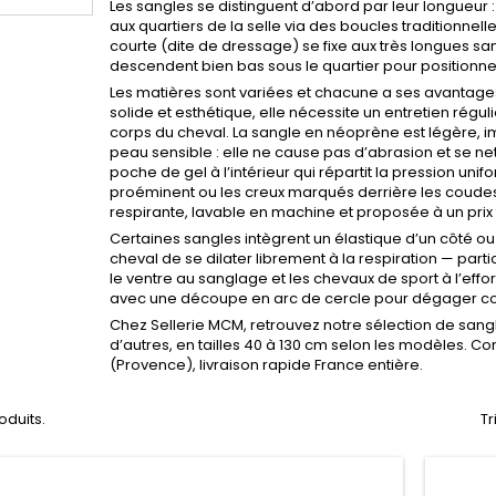
Les sangles se distinguent d’abord par leur longueur :
aux quartiers de la selle via des boucles traditionnell
courte (dite de dressage) se fixe aux très longues sa
descendent bien bas sous le quartier pour positionne
Les matières sont variées et chacune a ses avantages. L
solide et esthétique, elle nécessite un entretien rég
corps du cheval. La sangle en néoprène est légère, 
peau sensible : elle ne cause pas d’abrasion et se net
poche de gel à l’intérieur qui répartit la pression un
proéminent ou les creux marqués derrière les coudes.
respirante, lavable en machine et proposée à un prix 
Certaines sangles intègrent un élastique d’un côté o
cheval de se dilater librement à la respiration — par
le ventre au sanglage et les chevaux de sport à l’effo
avec une découpe en arc de cercle pour dégager c
Chez Sellerie MCM, retrouvez notre sélection de san
d’autres, en tailles 40 à 130 cm selon les modèles. 
(Provence), livraison rapide France entière.
roduits.
Tr