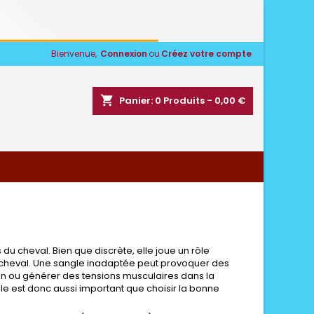
Bienvenue,
Connexion
ou
Créez votre compte
shopping_cart
Panier:
0
Produits - 0,00 €
s du cheval. Bien que discrète, elle joue un rôle
du cheval. Une sangle inadaptée peut provoquer des
tion ou générer des tensions musculaires dans la
le est donc aussi important que choisir la bonne