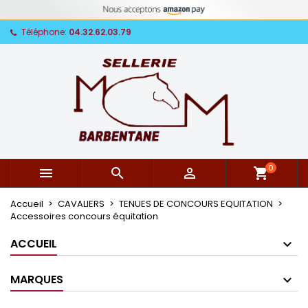
Téléphone:
04.32.62.03.79
0



shopping_cart
Accueil
CAVALIERS
TENUES DE CONCOURS EQUITATION
Accessoires concours équitation
ACCUEIL
MARQUES