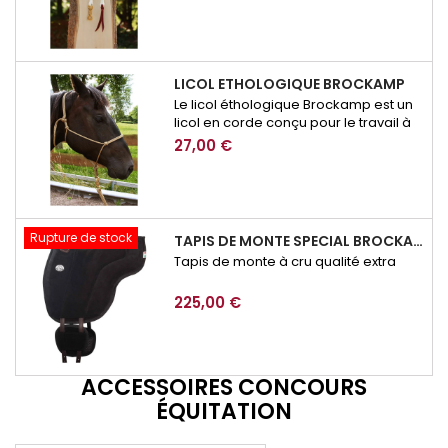
LICOL ETHOLOGIQUE BROCKAMP
Le licol éthologique Brockamp est un
licol en corde conçu pour le travail à
pied, l’éducation et la communication
27,00 €
avec le cheval. Précis, résistant et
adapté à l’équitation éthologique, il
permet d’affiner les demandes lors
des exercices de respect, de
mobilisation ou de désensibilisation.
Rupture de stock
TAPIS DE MONTE SPECIAL BROCKAMP
Tapis de monte à cru qualité extra
225,00 €
ACCESSOIRES CONCOURS
ÉQUITATION