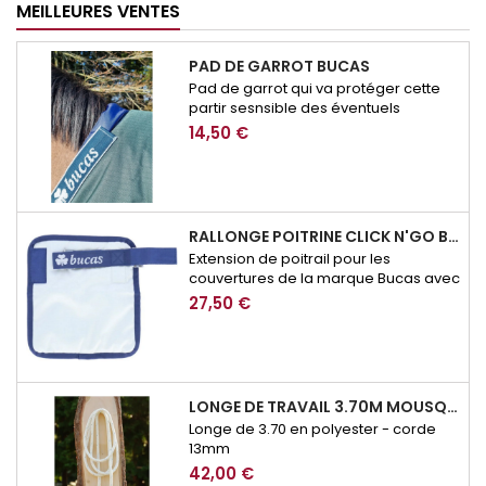
MEILLEURES VENTES
PAD DE GARROT BUCAS
Pad de garrot qui va protéger cette
partir sesnsible des éventuels
frottement de couverture.
14,50 €
RALLONGE POITRINE CLICK N'GO BUCAS
Extension de poitrail pour les
couvertures de la marque Bucas avec
système de fermeture Click n'Go
27,50 €
LONGE DE TRAVAIL 3.70M MOUSQUETON SECURITE BROCKAMP
Longe de 3.70 en polyester - corde
13mm
42,00 €