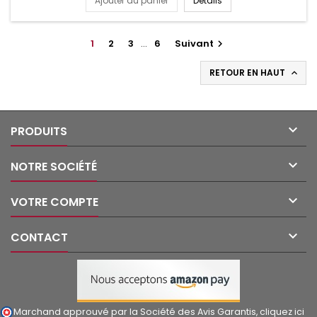
Ajouter au panier
Détails
1
2
3
…
6
Suivant

RETOUR EN HAUT


PRODUITS

NOTRE SOCIÉTÉ

VOTRE COMPTE

CONTACT
Marchand approuvé par la Société des Avis Garantis,
cliquez ici