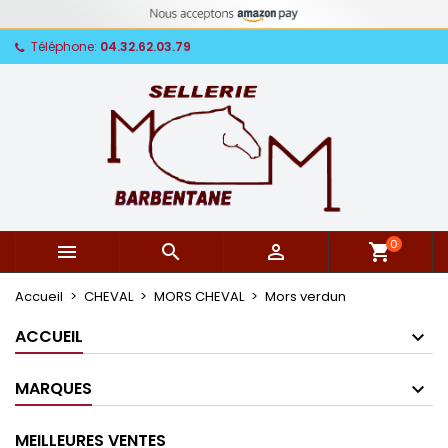
Téléphone:
04.32.62.03.79
0



shopping_cart
Accueil
CHEVAL
MORS CHEVAL
Mors verdun
ACCUEIL
MARQUES
MEILLEURES VENTES