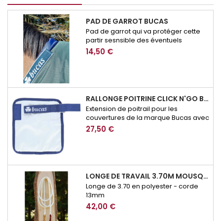
PAD DE GARROT BUCAS
Pad de garrot qui va protéger cette
partir sesnsible des éventuels
frottement de couverture.
14,50 €
RALLONGE POITRINE CLICK N'GO BUCAS
Extension de poitrail pour les
couvertures de la marque Bucas avec
système de fermeture Click n'Go
27,50 €
LONGE DE TRAVAIL 3.70M MOUSQUETON SECURITE BROCKAMP
Longe de 3.70 en polyester - corde
13mm
42,00 €