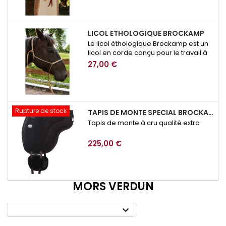
LICOL ETHOLOGIQUE BROCKAMP
Le licol éthologique Brockamp est un
licol en corde conçu pour le travail à
pied, l’éducation et la communication
27,00 €
avec le cheval. Précis, résistant et
adapté à l’équitation éthologique, il
permet d’affiner les demandes lors
des exercices de respect, de
mobilisation ou de désensibilisation.
Rupture de stock
TAPIS DE MONTE SPECIAL BROCKAMP
Tapis de monte à cru qualité extra
225,00 €
MORS VERDUN
