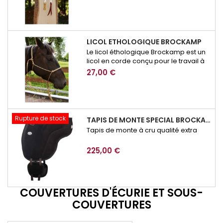
LICOL ETHOLOGIQUE BROCKAMP
Le licol éthologique Brockamp est un
licol en corde conçu pour le travail à
pied, l’éducation et la communication
27,00 €
avec le cheval. Précis, résistant et
adapté à l’équitation éthologique, il
permet d’affiner les demandes lors
des exercices de respect, de
mobilisation ou de désensibilisation.
Rupture de stock
TAPIS DE MONTE SPECIAL BROCKAMP
Tapis de monte à cru qualité extra
225,00 €
COUVERTURES D'ÉCURIE ET SOUS-
COUVERTURES