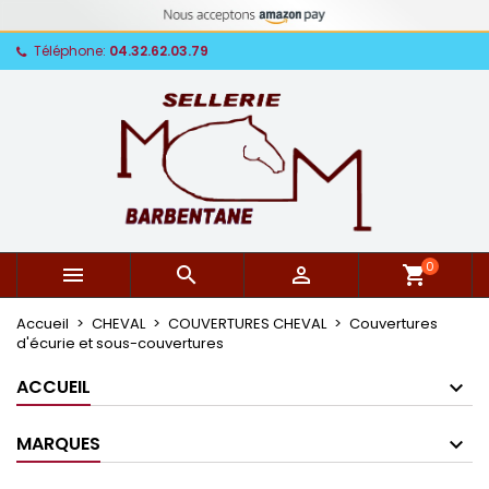
Téléphone:
04.32.62.03.79
0



shopping_cart
Accueil
CHEVAL
COUVERTURES CHEVAL
Couvertures
d'écurie et sous-couvertures
ACCUEIL
MARQUES