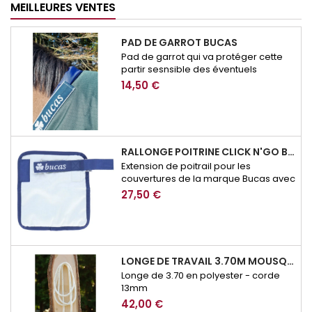
MEILLEURES VENTES
PAD DE GARROT BUCAS
Pad de garrot qui va protéger cette
partir sesnsible des éventuels
frottement de couverture.
14,50 €
RALLONGE POITRINE CLICK N'GO BUCAS
Extension de poitrail pour les
couvertures de la marque Bucas avec
système de fermeture Click n'Go
27,50 €
LONGE DE TRAVAIL 3.70M MOUSQUETON SECURITE BROCKAMP
Longe de 3.70 en polyester - corde
13mm
42,00 €