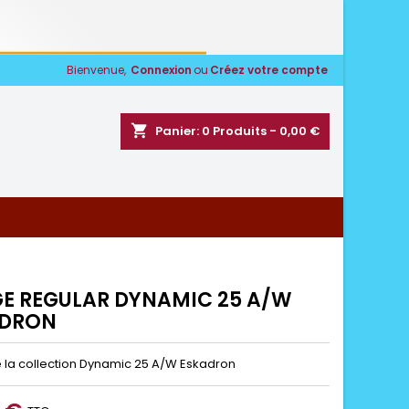
Bienvenue,
Connexion
ou
Créez votre compte
shopping_cart
Panier:
0
Produits - 0,00 €
E REGULAR DYNAMIC 25 A/W
ADRON
 la collection Dynamic 25 A/W Eskadron