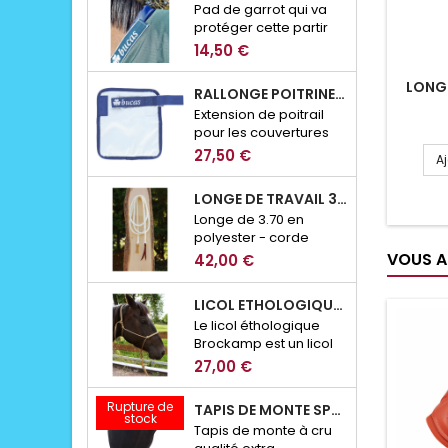
Pad de garrot qui va
protéger cette partir
sesnsible des
14,50 €
éventuels frottement
de couverture.
LONGE
RALLONGE POITRINE CLICK N'GO BUCAS
Extension de poitrail
pour les couvertures
de la marque Bucas
27,50 €
A
avec système de
fermeture Click n'Go
LONGE DE TRAVAIL 3.70M MOUSQUETON SECURITE BROCKAMP
Longe de 3.70 en
polyester - corde
13mm
VOUS A
42,00 €
LICOL ETHOLOGIQUE BROCKAMP
Le licol éthologique
Brockamp est un licol
en corde conçu pour
27,00 €
le travail à pied,
l’éducation et la
Rupture de
TAPIS DE MONTE SPECIAL BROCKAMP
communication avec
stock
Tapis de monte à cru
le cheval. Précis,