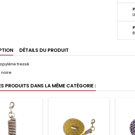
P
L
P
R
PTION
DÉTAILS DU PRODUIT
ropylène tressé
 noire
ES PRODUITS DANS LA MÊME CATÉGORIE :