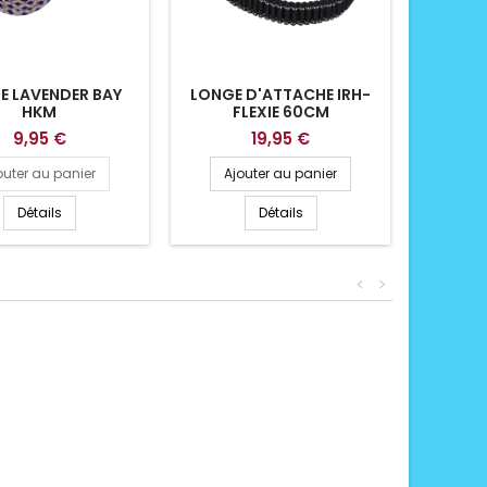
E LAVENDER BAY
LONGE D'ATTACHE IRH-
LONGE 
HKM
FLEXIE 60CM
9,95 €
19,95 €
outer au panier
Ajouter au panier
Ajo
Détails
Détails
<
>