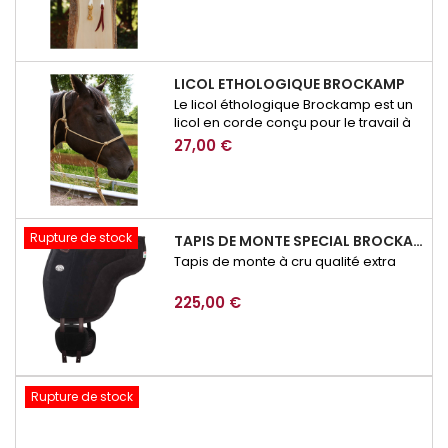
LICOL ETHOLOGIQUE BROCKAMP
Le licol éthologique Brockamp est un
licol en corde conçu pour le travail à
pied, l’éducation et la communication
27,00 €
avec le cheval. Précis, résistant et
adapté à l’équitation éthologique, il
permet d’affiner les demandes lors
des exercices de respect, de
mobilisation ou de désensibilisation.
Rupture de stock
TAPIS DE MONTE SPECIAL BROCKAMP
Tapis de monte à cru qualité extra
225,00 €
Rupture de stock