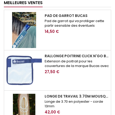
MEILLEURES VENTES
PAD DE GARROT BUCAS
Pad de garrot qui va protéger cette
partir sesnsible des éventuels
frottement de couverture.
14,50 €
RALLONGE POITRINE CLICK N'GO BUCAS
Extension de poitrail pour les
couvertures de la marque Bucas avec
système de fermeture Click n'Go
27,50 €
LONGE DE TRAVAIL 3.70M MOUSQUETON SECURITE BROCKAMP
Longe de 3.70 en polyester - corde
13mm
42,00 €