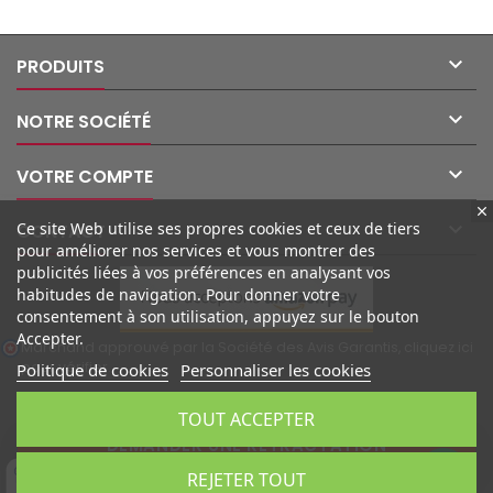

PRODUITS

NOTRE SOCIÉTÉ

VOTRE COMPTE

Ce site Web utilise ses propres cookies et ceux de tiers
CONTACT
pour améliorer nos services et vous montrer des
publicités liées à vos préférences en analysant vos
habitudes de navigation. Pour donner votre
consentement à son utilisation, appuyez sur le bouton
Accepter.
Marchand approuvé par la Société des Avis Garantis,
cliquez ici
pour vérifier
.
Politique de cookies
Personnaliser les cookies
TOUT ACCEPTER
DEMANDER UNE RÉTRACTATION
REJETER TOUT
10
/10 (102 avis)