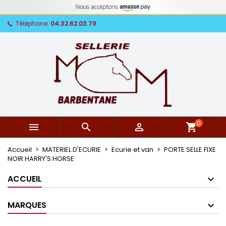
Téléphone:
04.32.62.03.79
0



shopping_cart
Accueil
MATERIEL D'ECURIE
Ecurie et van
PORTE SELLE FIXE
NOIR HARRY'S HORSE
ACCUEIL
MARQUES