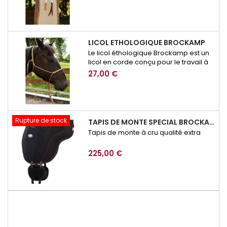
LICOL ETHOLOGIQUE BROCKAMP
Le licol éthologique Brockamp est un
licol en corde conçu pour le travail à
pied, l’éducation et la communication
27,00 €
avec le cheval. Précis, résistant et
adapté à l’équitation éthologique, il
permet d’affiner les demandes lors
des exercices de respect, de
mobilisation ou de désensibilisation.
Rupture de stock
TAPIS DE MONTE SPECIAL BROCKAMP
Tapis de monte à cru qualité extra
225,00 €