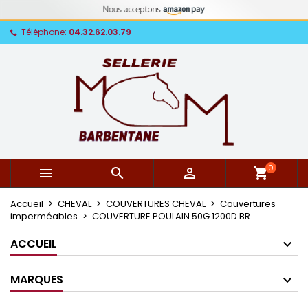
Téléphone:
04.32.62.03.79
0



shopping_cart
Accueil
CHEVAL
COUVERTURES CHEVAL
Couvertures
imperméables
COUVERTURE POULAIN 50G 1200D BR
ACCUEIL
MARQUES