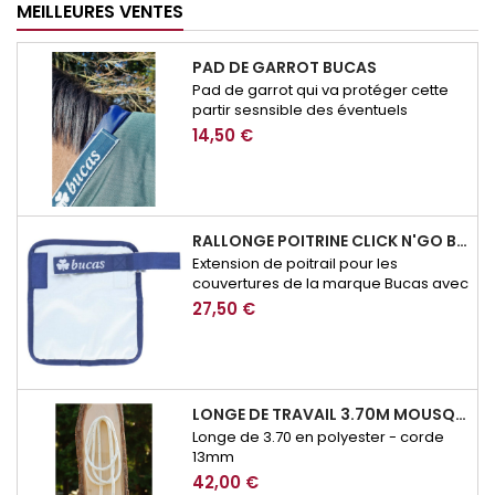
MEILLEURES VENTES
PAD DE GARROT BUCAS
Pad de garrot qui va protéger cette
partir sesnsible des éventuels
frottement de couverture.
14,50 €
RALLONGE POITRINE CLICK N'GO BUCAS
Extension de poitrail pour les
couvertures de la marque Bucas avec
système de fermeture Click n'Go
27,50 €
LONGE DE TRAVAIL 3.70M MOUSQUETON SECURITE BROCKAMP
Longe de 3.70 en polyester - corde
13mm
42,00 €