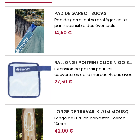
PAD DE GARROT BUCAS
Pad de garrot qui va protéger cette
partir sesnsible des éventuels
frottement de couverture.
14,50 €
RALLONGE POITRINE CLICK N'GO BUCAS
Extension de poitrail pour les
couvertures de la marque Bucas avec
système de fermeture Click n'Go
27,50 €
LONGE DE TRAVAIL 3.70M MOUSQUETON SECURITE BROCKAMP
Longe de 3.70 en polyester - corde
13mm
42,00 €