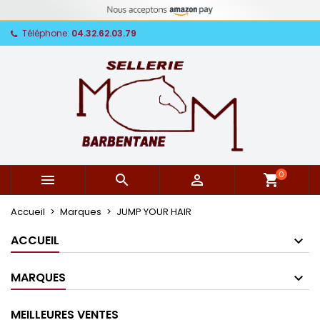
Téléphone:
04.32.62.03.79
0



shopping_cart
Accueil
Marques
JUMP YOUR HAIR
ACCUEIL
MARQUES
MEILLEURES VENTES