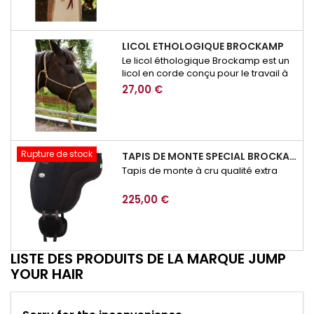
LICOL ETHOLOGIQUE BROCKAMP
Le licol éthologique Brockamp est un
licol en corde conçu pour le travail à
pied, l’éducation et la communication
27,00 €
avec le cheval. Précis, résistant et
adapté à l’équitation éthologique, il
permet d’affiner les demandes lors
des exercices de respect, de
mobilisation ou de désensibilisation.
Rupture de stock
TAPIS DE MONTE SPECIAL BROCKAMP
Tapis de monte à cru qualité extra
225,00 €
LISTE DES PRODUITS DE LA MARQUE JUMP
YOUR HAIR