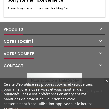
Sorry for the inconvenience.
Search again what you are looking for

PRODUITS

NOTRE SOCIÉTÉ

VOTRE COMPTE

CONTACT
Ce site Web utilise ses propres cookies et ceux de tiers
pour améliorer nos services et vous montrer des
Marchand approuvé par la Société des Avis Garantis,
cliquez ici
publicités liées à vos préférences en analysant vos
pour vérifier
.
habitudes de navigation. Pour donner votre
consentement à son utilisation, appuyez sur le bouton
Accepter.