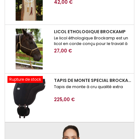
42,00 €
LICOL ETHOLOGIQUE BROCKAMP
Le licol éthologique Brockamp est un
licol en corde conçu pour le travail à
pied, l’éducation et la communication
27,00 €
avec le cheval. Précis, résistant et
adapté à l’équitation éthologique, il
permet d’affiner les demandes lors
des exercices de respect, de
mobilisation ou de désensibilisation.
Rupture de stock
TAPIS DE MONTE SPECIAL BROCKAMP
Tapis de monte à cru qualité extra
225,00 €