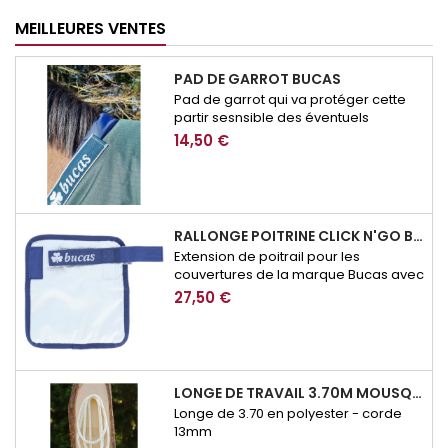
MEILLEURES VENTES
PAD DE GARROT BUCAS
Pad de garrot qui va protéger cette
partir sesnsible des éventuels
frottement de couverture.
14,50 €
RALLONGE POITRINE CLICK N'GO BUCAS
Extension de poitrail pour les
couvertures de la marque Bucas avec
système de fermeture Click n'Go
27,50 €
LONGE DE TRAVAIL 3.70M MOUSQUETON SECURITE BROCKAMP
Longe de 3.70 en polyester - corde
13mm