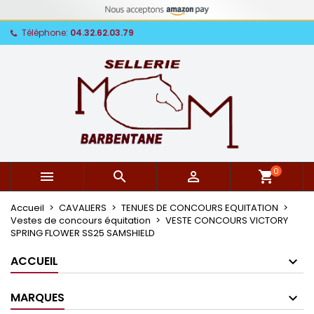
Téléphone:
04.32.62.03.79
0



shopping_cart
Accueil
CAVALIERS
TENUES DE CONCOURS EQUITATION
Vestes de concours équitation
VESTE CONCOURS VICTORY
SPRING FLOWER SS25 SAMSHIELD
ACCUEIL
MARQUES